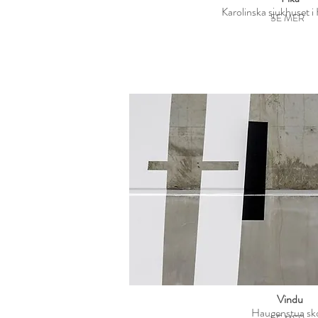
Karolinska sjukhuset 
SE MER
Vindu
Haugenstua sk