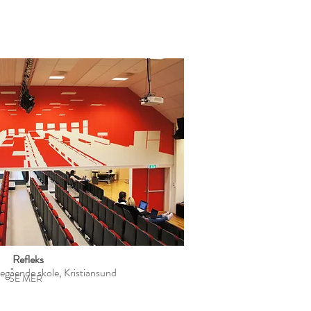
Refleks
regående skole, Kristiansund
SE MER