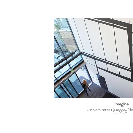
Imagine
Universitetet i Sørøst-No
SE MER