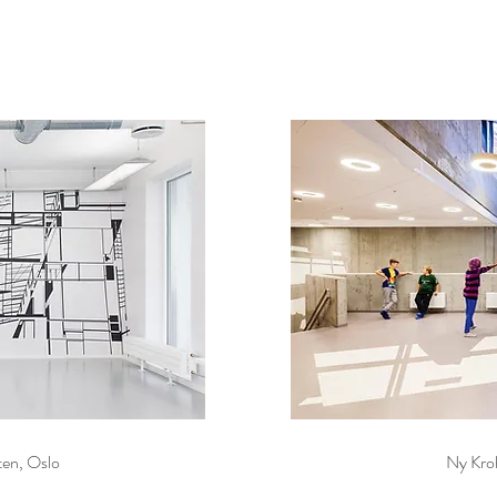
ten, Oslo
Ny Kro